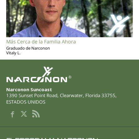
Más Cerca de la Familia Ahora
Graduado de Narconon
Vitaly L.
®
Narconon Suncoast
1390 Sunset Point Road
,
Clearwater
,
Florida
33755
,
ESTADOS UNIDOS