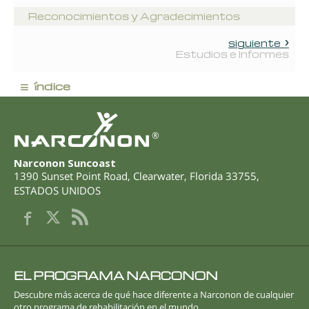
Reconocimientos y Agradecimientos
siguiente
Estudios e Informes
≡
índice
®
Narconon Suncoast
1390 Sunset Point Road
,
Clearwater
,
Florida
33755
,
ESTADOS UNIDOS
EL PROGRAMA NARCONON
Descubre más acerca de qué hace diferente a Narconon de cualquier
otro programa de rehabilitación en el mundo.