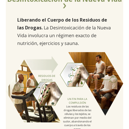
Liberando el Cuerpo de los Residuos de
las Drogas.
La Desintoxicación de la Nueva
Vida involucra un régimen exacto de
nutrición, ejercicios y sauna.
RESIDUOS DE
DROGAS
UN FIN PARA LA
COMPULSIÓN
Los residuos de las
drogas liberados de las
células y los tejidos, se
eliminan por medio del
sudor, abandonando el
cuerpo a través de los
poros.