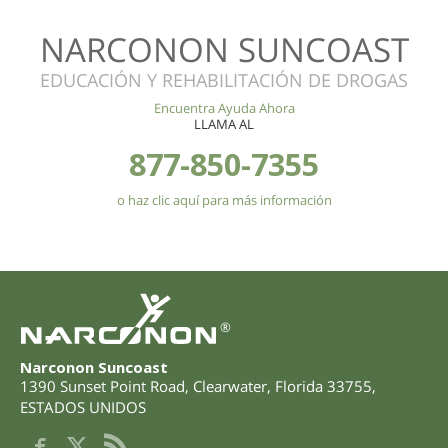
NARCONON SUNCOAST
EDUCACIÓN Y REHABILITACIÓN DE DROGAS
Encuentra Ayuda Ahora
LLAMA AL
877-850-7355
o haz clic aquí para más información
®
Narconon Suncoast
1390 Sunset Point Road
,
Clearwater
,
Florida
33755
,
ESTADOS UNIDOS