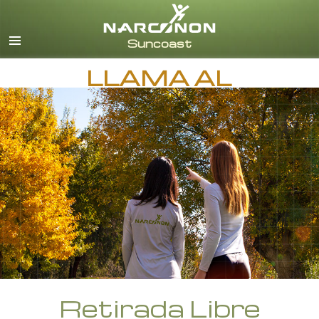
Inglés
Español
LLAMA AL
Retirada Libre