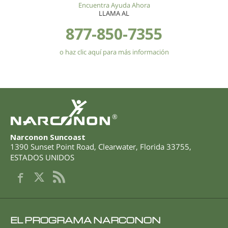
Encuentra Ayuda Ahora
LLAMA AL
877-850-7355
o haz clic aquí para más información
®
Narconon Suncoast
1390 Sunset Point Road
,
Clearwater
,
Florida
33755
,
ESTADOS UNIDOS
EL PROGRAMA NARCONON