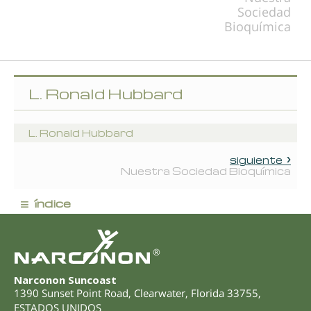
Sociedad
Bioquímica
L. Ronald Hubbard
L. Ronald Hubbard
siguiente
Nuestra Sociedad Bioquímica
≡
índice
®
Narconon Suncoast
1390 Sunset Point Road
,
Clearwater
,
Florida
33755
,
ESTADOS UNIDOS