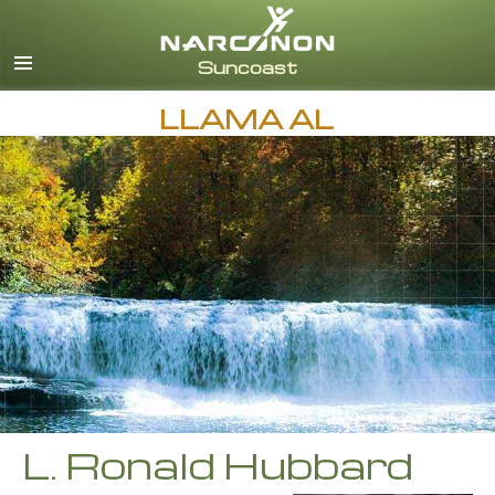
Inglés
Español
LLAMA AL
L. Ronald Hubbard